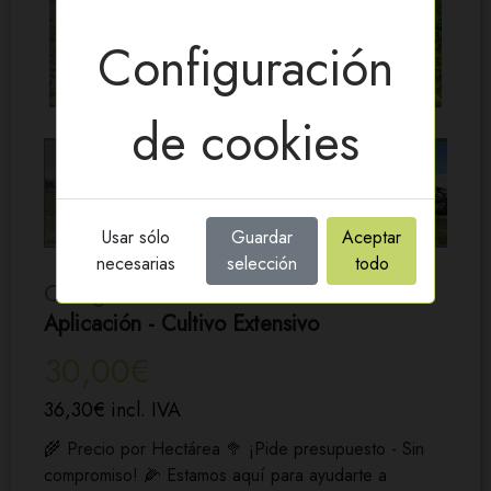
Configuración
de cookies
Usar sólo
Guardar
Aceptar
necesarias
selección
todo
Categoría: Servicios Con Drones
Aplicación - Cultivo Extensivo
30,00€
36,30€ incl. IVA
🌾 Precio por Hectárea 🥦 ¡Pide presupuesto - Sin
compromiso! 🌽 Estamos aquí para ayudarte a