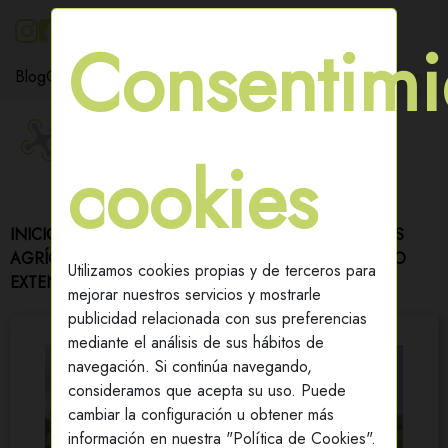
695 539 295
Consentimi
Blog
Contacto
Iniciar sesion
cookies
(0)
Carrito
INICIO
/
SERVICIOS CON DRONES
/
TRATAMIENTOS
AGRÍCOLAS CON DRONES
/
APLICACIÓN - CULTIVO
Utilizamos cookies propias y de terceros para
EXTENSIVO
mejorar nuestros servicios y mostrarle
publicidad relacionada con sus preferencias
mediante el análisis de sus hábitos de
navegación. Si continúa navegando,
consideramos que acepta su uso. Puede
cambiar la configuración u obtener más
información en nuestra "Política de Cookies".