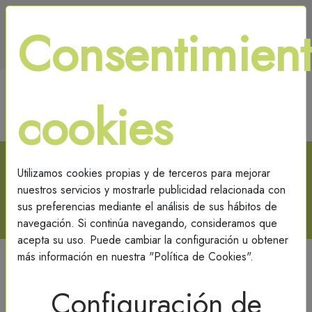
695 539 295
Consentimien
Blog
Contacto
Iniciar sesion
cookies
(0)
Carrito
Utilizamos cookies propias y de terceros para mejorar
INICIO
/
FORMACIÓN
nuestros servicios y mostrarle publicidad relacionada con
FORMACIÓN
sus preferencias mediante el análisis de sus hábitos de
navegación. Si continúa navegando, consideramos que
acepta su uso. Puede cambiar la configuración u obtener
más información en nuestra "Política de Cookies".
Configuración de
Ordenar por