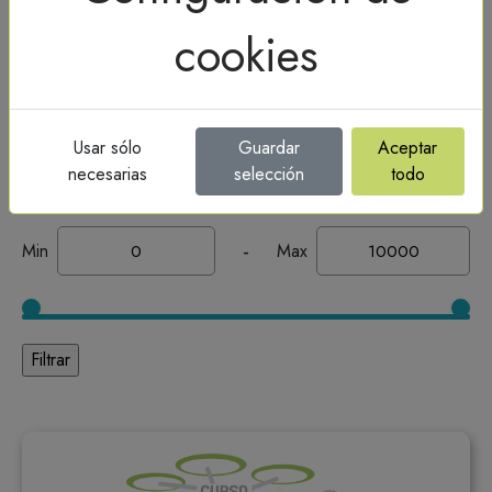
cookies
Buscador
Precio
Usar sólo
Guardar
Aceptar
necesarias
selección
todo
Use el slider o introduzca precios
-
Min
Max