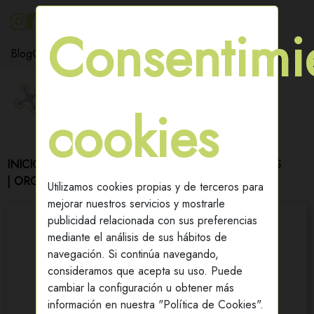
695 539 295
Consentimi
Blog
Contacto
Iniciar sesion
cookies
(0)
Carrito
INICIO
/
FERTILIZANTES & ABÓNOS
/
ECOLÓGICOS
| ORGÁNICOS
/
PURE ORGANIC
Utilizamos cookies propias y de terceros para
mejorar nuestros servicios y mostrarle
publicidad relacionada con sus preferencias
mediante el análisis de sus hábitos de
navegación. Si continúa navegando,
consideramos que acepta su uso. Puede
cambiar la configuración u obtener más
información en nuestra "Política de Cookies".