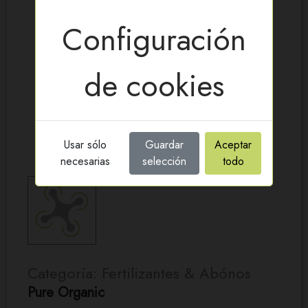
Configuración
de cookies
Usar sólo
Guardar
Aceptar
necesarias
selección
todo
Categoría: Fertilizantes & Abónos
Pure Organic