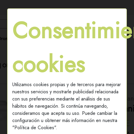
Consentimie
Buscar
Drones
Fertilizantes & Abónos
Formación
Drones | DJI Agricultura
cookies
| ORGÁNICOS
/
CALCITER ORGANIC
Utilizamos cookies propias y de terceros para mejorar
nuestros servicios y mostrarle publicidad relacionada
Categoría: Fertiliz
con sus preferencias mediante el análisis de sus
Calciter Organ
hábitos de navegación. Si continúa navegando,
consideramos que acepta su uso. Puede cambiar la
Desde 13,64€
configuración u obtener más información en nuestra
"Política de Cookies".
Desde 15,00€ incl. IVA