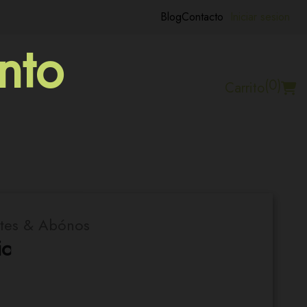
Blog
Contacto
Iniciar sesion
nto
(0)
Carrito
antes & Abónos
ic