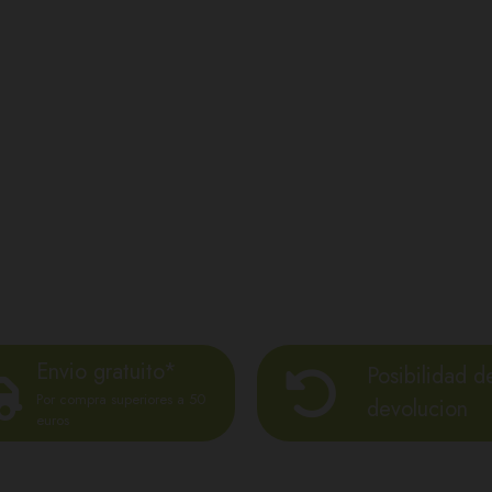
Envio gratuito*
Posibilidad d
Por compra superiores a 50
devolucion
euros