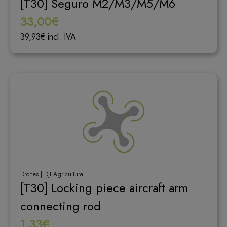
[T30] Seguro M2/M3/M5/M6
33,00€
39,93€ incl. IVA
Drones | DJI Agricultura
[T30] Locking piece aircraft arm
connecting rod
1,33€