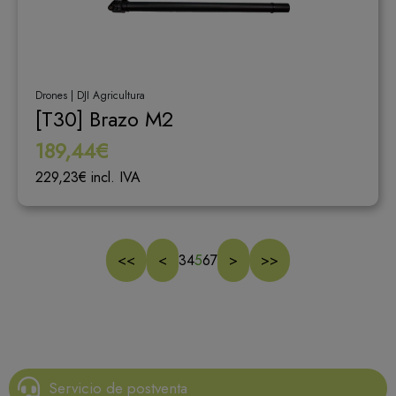
Drones | DJI Agricultura
[T30] Brazo M2
189,44€
229,23€ incl. IVA
<<
<
3
4
5
6
7
>
>>
Servicio de postventa