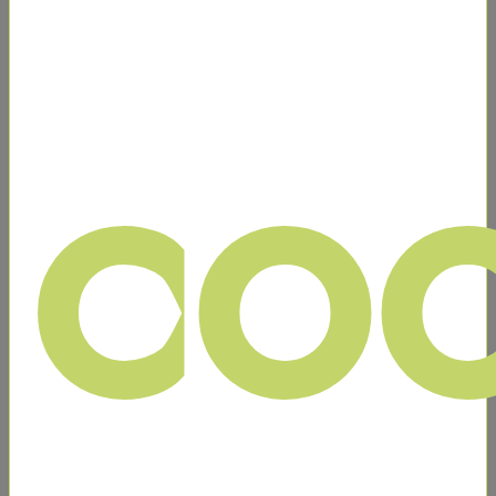
SERVICIOS CON DRONES
FERTILIZANTES & ABÓNOS
coo
FORMACIÓN
DRONES | DJI AGRICULTURA
Servicios con Drones
Fertilizantes & Abónos
Formación
Drones | DJI Agricultura
Buscador
Precio
Use el slider o introduzca precios
-
Min
Max