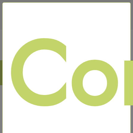
695 539 295
Co
Blog
Contacto
Iniciar sesion
(0)
Carrito
Todos los productos
Ordenar por
Categorías