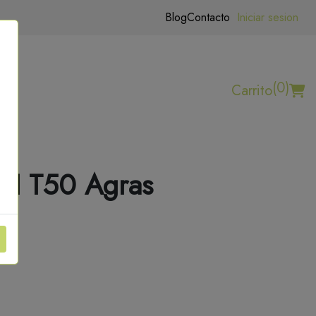
Blog
Contacto
Iniciar sesion
(0)
Carrito
DJI T50 Agras