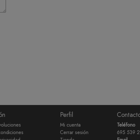
ón
Perfil
Contact
voluciones
Mi cuenta
Teléfono
condiciones
Cerrar sesión
695 539 
privacidad
Tienda
Email