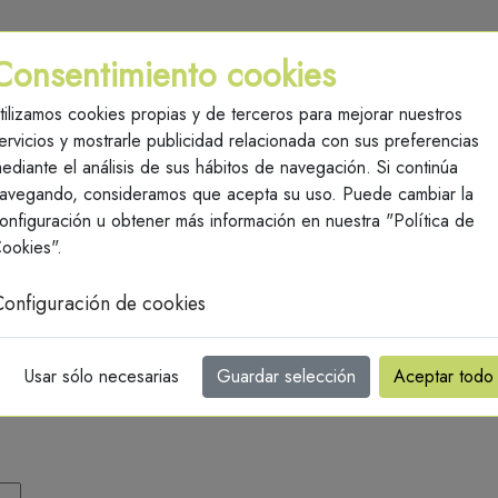
Consentimiento cookies
Buscar
tilizamos cookies propias y de terceros para mejorar nuestros
ervicios y mostrarle publicidad relacionada con sus preferencias
Drones
Fertilizantes & Abónos
Formación
Drones | DJI Agricultura
ediante el análisis de sus hábitos de navegación. Si continúa
avegando, consideramos que acepta su uso. Puede cambiar la
onfiguración u obtener más información en nuestra "Política de
ookies".
ara el producto 284 Dron 
Configuración de cookies
Usar sólo necesarias
Guardar selección
Aceptar todo