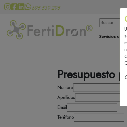
695 539 295
U
s
Servicios con 
m
n
c
C
Presupuesto p
Nombre
Apellidos
Email
Teléfono