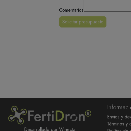
Comentarios
Solicitar presupuesto
Informaci
Envios y de
Términos y 
Desarrollado por Winecta
Política de 